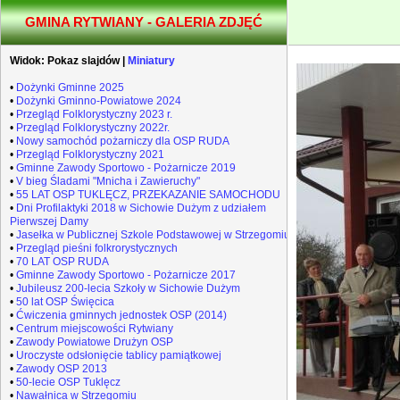
GMINA RYTWIANY - GALERIA ZDJĘĆ
Widok:
Pokaz slajdów
|
Miniatury
•
Dożynki Gminne 2025
•
Dożynki Gminno-Powiatowe 2024
•
Przegląd Folklorystyczny 2023 r.
•
Przegląd Folklorystyczny 2022r.
•
Nowy samochód pożarniczy dla OSP RUDA
•
Przegląd Folklorystyczny 2021
•
Gminne Zawody Sportowo - Pożarnicze 2019
•
V bieg Śladami "Mnicha i Zawieruchy"
•
55 LAT OSP TUKLĘCZ, PRZEKAZANIE SAMOCHODU
•
Dni Profilaktyki 2018 w Sichowie Dużym z udziałem
Pierwszej Damy
•
Jasełka w Publicznej Szkole Podstawowej w Strzegomiu
•
Przegląd pieśni folkrorystycznych
•
70 LAT OSP RUDA
•
Gminne Zawody Sportowo - Pożarnicze 2017
•
Jubileusz 200-lecia Szkoły w Sichowie Dużym
•
50 lat OSP Święcica
•
Ćwiczenia gminnych jednostek OSP (2014)
•
Centrum miejscowości Rytwiany
•
Zawody Powiatowe Drużyn OSP
•
Uroczyste odsłonięcie tablicy pamiątkowej
•
Zawody OSP 2013
•
50-lecie OSP Tuklęcz
•
Nawałnica w Strzegomiu