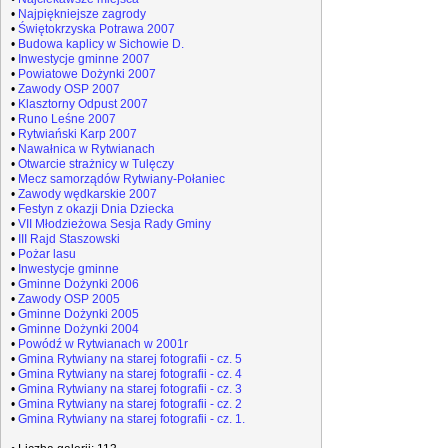
•
Najpiękniejsze zagrody
•
Świętokrzyska Potrawa 2007
•
Budowa kaplicy w Sichowie D.
•
Inwestycje gminne 2007
•
Powiatowe Dożynki 2007
•
Zawody OSP 2007
•
Klasztorny Odpust 2007
•
Runo Leśne 2007
•
Rytwiański Karp 2007
•
Nawałnica w Rytwianach
•
Otwarcie strażnicy w Tulęczy
•
Mecz samorządów Rytwiany-Połaniec
•
Zawody wędkarskie 2007
•
Festyn z okazji Dnia Dziecka
•
VII Młodzieżowa Sesja Rady Gminy
•
III Rajd Staszowski
•
Pożar lasu
•
Inwestycje gminne
•
Gminne Dożynki 2006
•
Zawody OSP 2005
•
Gminne Dożynki 2005
•
Gminne Dożynki 2004
•
Powódź w Rytwianach w 2001r
•
Gmina Rytwiany na starej fotografii - cz. 5
•
Gmina Rytwiany na starej fotografii - cz. 4
•
Gmina Rytwiany na starej fotografii - cz. 3
•
Gmina Rytwiany na starej fotografii - cz. 2
•
Gmina Rytwiany na starej fotografii - cz. 1.