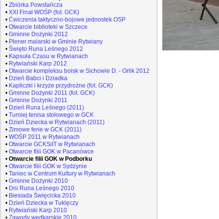
•
Zbiórka Powstańcza
•
XXI Finał WOŚP (fot. GCK)
•
Ćwiczenia taktyczno-bojowe jednostek OSP
•
Otwarcie biblioteki w Szczece
•
Gminne Dożynki 2012
•
Plener malarski w Gminie Rytwiany
•
Święto Runa Leśnego 2012
•
Kapsuła Czasu w Rytwianach
•
Rytwiański Karp 2012
•
Otwarcie kompleksu boisk w Sichowie D. - Orlik 2012
•
Dzień Babci i Dziadka
•
Kapliczki i krzyże przydrożne (fot. GCK)
•
Gminne Dożynki 2011 (fot. GCK)
•
Gminne Dożynki 2011
•
Dzień Runa Leśnego (2011)
•
Turniej tenisa stołowego w GCK
•
Dzień Dziecka w Rytwianach (2011)
•
Zimowe ferie w GCK (2011)
•
WOŚP 2011 w Rytwianach
•
Otwarcie GCKSiIT w Rytwianach
•
Otwarcie filii GOK w Pacanówce
•
Otwarcie filii GOK w Podborku
•
Otwarcie filii GOK w Sydzynie
•
Taniec w Centrum Kultury w Rytwianach
•
Gminne Dożynki 2010
•
Dni Runa Leśnego 2010
•
Biesiada Święcicka 2010
•
Dzień Dziecka w Tuklęczy
•
Rytwiański Karp 2010
•
Zawody wędkarskie 2010