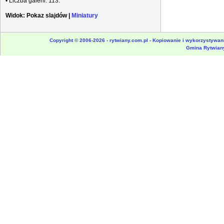
• Liczba galerii: 113.
Widok:
Pokaz slajdów
|
Miniatury
Copyright © 2006-2026 - rytwiany.com.pl - Kopiowanie i wykorzystywani
Gmina Rytwian