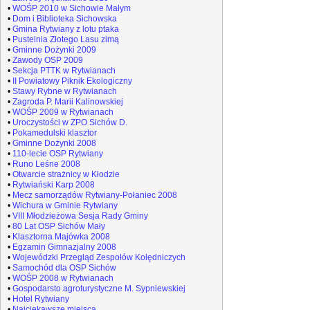
•
WOŚP 2010 w Sichowie Małym
•
Dom i Biblioteka Sichowska
•
Gmina Rytwiany z lotu ptaka
•
Pustelnia Złotego Lasu zimą
•
Gminne Dożynki 2009
•
Zawody OSP 2009
•
Sekcja PTTK w Rytwianach
•
II Powiatowy Piknik Ekologiczny
•
Stawy Rybne w Rytwianach
•
Zagroda P. Marii Kalinowskiej
•
WOŚP 2009 w Rytwianach
•
Uroczystości w ZPO Sichów D.
•
Pokamedulski klasztor
•
Gminne Dożynki 2008
•
110-lecie OSP Rytwiany
•
Runo Leśne 2008
•
Otwarcie strażnicy w Kłodzie
•
Rytwiański Karp 2008
•
Mecz samorządów Rytwiany-Połaniec 2008
•
Wichura w Gminie Rytwiany
•
VIII Młodzieżowa Sesja Rady Gminy
•
80 Lat OSP Sichów Mały
•
Klasztorna Majówka 2008
•
Egzamin Gimnazjalny 2008
•
Wojewódzki Przegląd Zespołów Kolędniczych
•
Samochód dla OSP Sichów
•
WOŚP 2008 w Rytwianach
•
Gospodarsto agroturystyczne M. Sypniewskiej
•
Hotel Rytwiany
•
Najciekawsze miejsca