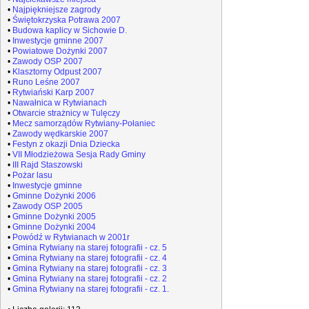
•
Najpiękniejsze zagrody
•
Świętokrzyska Potrawa 2007
•
Budowa kaplicy w Sichowie D.
•
Inwestycje gminne 2007
•
Powiatowe Dożynki 2007
•
Zawody OSP 2007
•
Klasztorny Odpust 2007
•
Runo Leśne 2007
•
Rytwiański Karp 2007
•
Nawałnica w Rytwianach
•
Otwarcie strażnicy w Tulęczy
•
Mecz samorządów Rytwiany-Połaniec
•
Zawody wędkarskie 2007
•
Festyn z okazji Dnia Dziecka
•
VII Młodzieżowa Sesja Rady Gminy
•
III Rajd Staszowski
•
Pożar lasu
•
Inwestycje gminne
•
Gminne Dożynki 2006
•
Zawody OSP 2005
•
Gminne Dożynki 2005
•
Gminne Dożynki 2004
•
Powódź w Rytwianach w 2001r
•
Gmina Rytwiany na starej fotografii - cz. 5
•
Gmina Rytwiany na starej fotografii - cz. 4
•
Gmina Rytwiany na starej fotografii - cz. 3
•
Gmina Rytwiany na starej fotografii - cz. 2
•
Gmina Rytwiany na starej fotografii - cz. 1.