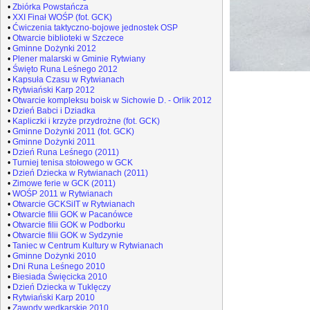
•
Zbiórka Powstańcza
•
XXI Finał WOŚP (fot. GCK)
•
Ćwiczenia taktyczno-bojowe jednostek OSP
•
Otwarcie biblioteki w Szczece
•
Gminne Dożynki 2012
•
Plener malarski w Gminie Rytwiany
•
Święto Runa Leśnego 2012
•
Kapsuła Czasu w Rytwianach
•
Rytwiański Karp 2012
•
Otwarcie kompleksu boisk w Sichowie D. - Orlik 2012
•
Dzień Babci i Dziadka
•
Kapliczki i krzyże przydrożne (fot. GCK)
•
Gminne Dożynki 2011 (fot. GCK)
•
Gminne Dożynki 2011
•
Dzień Runa Leśnego (2011)
•
Turniej tenisa stołowego w GCK
•
Dzień Dziecka w Rytwianach (2011)
•
Zimowe ferie w GCK (2011)
•
WOŚP 2011 w Rytwianach
•
Otwarcie GCKSiIT w Rytwianach
•
Otwarcie filii GOK w Pacanówce
•
Otwarcie filii GOK w Podborku
•
Otwarcie filii GOK w Sydzynie
•
Taniec w Centrum Kultury w Rytwianach
•
Gminne Dożynki 2010
•
Dni Runa Leśnego 2010
•
Biesiada Święcicka 2010
•
Dzień Dziecka w Tuklęczy
•
Rytwiański Karp 2010
•
Zawody wędkarskie 2010