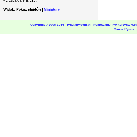
• Liczba galerii: 113.
Widok:
Pokaz slajdów
|
Miniatury
Copyright © 2006-2026 - rytwiany.com.pl - Kopiowanie i wykorzystywani
Gmina Rytwian