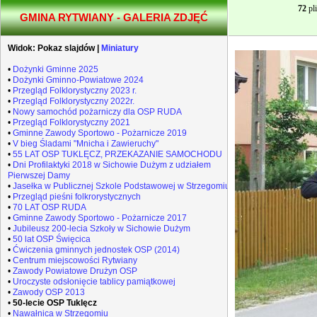
72
pli
GMINA RYTWIANY - GALERIA ZDJĘĆ
Widok:
Pokaz slajdów
|
Miniatury
•
Dożynki Gminne 2025
•
Dożynki Gminno-Powiatowe 2024
•
Przegląd Folklorystyczny 2023 r.
•
Przegląd Folklorystyczny 2022r.
•
Nowy samochód pożarniczy dla OSP RUDA
•
Przegląd Folklorystyczny 2021
•
Gminne Zawody Sportowo - Pożarnicze 2019
•
V bieg Śladami "Mnicha i Zawieruchy"
•
55 LAT OSP TUKLĘCZ, PRZEKAZANIE SAMOCHODU
•
Dni Profilaktyki 2018 w Sichowie Dużym z udziałem
Pierwszej Damy
•
Jasełka w Publicznej Szkole Podstawowej w Strzegomiu
•
Przegląd pieśni folkrorystycznych
•
70 LAT OSP RUDA
•
Gminne Zawody Sportowo - Pożarnicze 2017
•
Jubileusz 200-lecia Szkoły w Sichowie Dużym
•
50 lat OSP Święcica
•
Ćwiczenia gminnych jednostek OSP (2014)
•
Centrum miejscowości Rytwiany
•
Zawody Powiatowe Drużyn OSP
•
Uroczyste odsłonięcie tablicy pamiątkowej
•
Zawody OSP 2013
•
50-lecie OSP Tuklęcz
•
Nawałnica w Strzegomiu