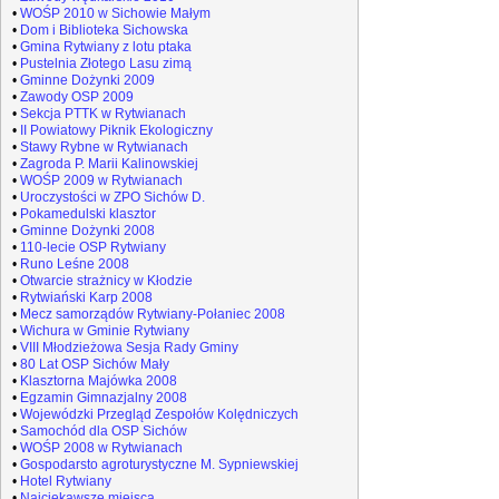
•
WOŚP 2010 w Sichowie Małym
•
Dom i Biblioteka Sichowska
•
Gmina Rytwiany z lotu ptaka
•
Pustelnia Złotego Lasu zimą
•
Gminne Dożynki 2009
•
Zawody OSP 2009
•
Sekcja PTTK w Rytwianach
•
II Powiatowy Piknik Ekologiczny
•
Stawy Rybne w Rytwianach
•
Zagroda P. Marii Kalinowskiej
•
WOŚP 2009 w Rytwianach
•
Uroczystości w ZPO Sichów D.
•
Pokamedulski klasztor
•
Gminne Dożynki 2008
•
110-lecie OSP Rytwiany
•
Runo Leśne 2008
•
Otwarcie strażnicy w Kłodzie
•
Rytwiański Karp 2008
•
Mecz samorządów Rytwiany-Połaniec 2008
•
Wichura w Gminie Rytwiany
•
VIII Młodzieżowa Sesja Rady Gminy
•
80 Lat OSP Sichów Mały
•
Klasztorna Majówka 2008
•
Egzamin Gimnazjalny 2008
•
Wojewódzki Przegląd Zespołów Kolędniczych
•
Samochód dla OSP Sichów
•
WOŚP 2008 w Rytwianach
•
Gospodarsto agroturystyczne M. Sypniewskiej
•
Hotel Rytwiany
•
Najciekawsze miejsca