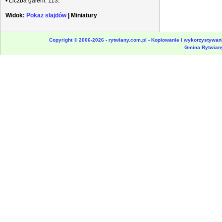
• Liczba galerii: 113.
Widok:
Pokaz slajdów
|
Miniatury
Copyright © 2006-2026 - rytwiany.com.pl - Kopiowanie i wykorzystywani
Gmina Rytwian