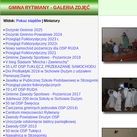
GMINA RYTWIANY - GALERIA ZDJĘĆ
Widok:
Pokaz slajdów
|
Miniatury
•
Dożynki Gminne 2025
•
Dożynki Gminno-Powiatowe 2024
•
Przegląd Folklorystyczny 2023 r.
•
Przegląd Folklorystyczny 2022r.
•
Nowy samochód pożarniczy dla OSP RUDA
•
Przegląd Folklorystyczny 2021
•
Gminne Zawody Sportowo - Pożarnicze 2019
•
V bieg Śladami "Mnicha i Zawieruchy"
•
55 LAT OSP TUKLĘCZ, PRZEKAZANIE SAMOCHODU
•
Dni Profilaktyki 2018 w Sichowie Dużym z udziałem
Pierwszej Damy
•
Jasełka w Publicznej Szkole Podstawowej w Strzegomiu
•
Przegląd pieśni folkrorystycznych
•
70 LAT OSP RUDA
•
Gminne Zawody Sportowo - Pożarnicze 2017
•
Jubileusz 200-lecia Szkoły w Sichowie Dużym
•
50 lat OSP Święcica
•
Ćwiczenia gminnych jednostek OSP (2014)
•
Centrum miejscowości Rytwiany
•
Zawody Powiatowe Drużyn OSP
•
Uroczyste odsłonięcie tablicy pamiątkowej
•
Zawody OSP 2013
•
50-lecie OSP Tuklęcz
•
Nawałnica w Strzegomiu