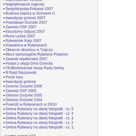
•
Najpiękniejsze zagrody
•
Świętokrzyska Potrawa 2007
•
Budowa kaplicy w Sichowie D.
•
Inwestycje gminne 2007
•
Powiatowe Dożynki 2007
•
Zawody OSP 2007
•
Klasztorny Odpust 2007
•
Runo Leśne 2007
•
Rytwiański Karp 2007
•
Nawałnica w Rytwianach
•
Otwarcie strażnicy w Tulęczy
•
Mecz samorządów Rytwiany-Połaniec
•
Zawody wędkarskie 2007
•
Festyn z okazji Dnia Dziecka
•
VII Młodzieżowa Sesja Rady Gminy
•
III Rajd Staszowski
•
Pożar lasu
•
Inwestycje gminne
•
Gminne Dożynki 2006
•
Zawody OSP 2005
•
Gminne Dożynki 2005
•
Gminne Dożynki 2004
•
Powódź w Rytwianach w 2001r
•
Gmina Rytwiany na starej fotografii - cz. 5
•
Gmina Rytwiany na starej fotografii - cz. 4
•
Gmina Rytwiany na starej fotografii - cz. 3
•
Gmina Rytwiany na starej fotografii - cz. 2
•
Gmina Rytwiany na starej fotografii - cz. 1.