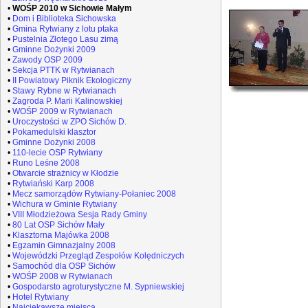
•
WOŚP 2010 w Sichowie Małym
•
Dom i Biblioteka Sichowska
•
Gmina Rytwiany z lotu ptaka
•
Pustelnia Złotego Lasu zimą
•
Gminne Dożynki 2009
•
Zawody OSP 2009
•
Sekcja PTTK w Rytwianach
•
II Powiatowy Piknik Ekologiczny
•
Stawy Rybne w Rytwianach
•
Zagroda P. Marii Kalinowskiej
•
WOŚP 2009 w Rytwianach
•
Uroczystości w ZPO Sichów D.
•
Pokamedulski klasztor
•
Gminne Dożynki 2008
•
110-lecie OSP Rytwiany
•
Runo Leśne 2008
•
Otwarcie strażnicy w Kłodzie
•
Rytwiański Karp 2008
•
Mecz samorządów Rytwiany-Połaniec 2008
•
Wichura w Gminie Rytwiany
•
VIII Młodzieżowa Sesja Rady Gminy
•
80 Lat OSP Sichów Mały
•
Klasztorna Majówka 2008
•
Egzamin Gimnazjalny 2008
•
Wojewódzki Przegląd Zespołów Kolędniczych
•
Samochód dla OSP Sichów
•
WOŚP 2008 w Rytwianach
•
Gospodarsto agroturystyczne M. Sypniewskiej
•
Hotel Rytwiany
•
Najciekawsze miejsca