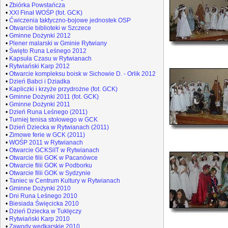
•
Zbiórka Powstańcza
•
XXI Finał WOŚP (fot. GCK)
•
Ćwiczenia taktyczno-bojowe jednostek OSP
•
Otwarcie biblioteki w Szczece
•
Gminne Dożynki 2012
•
Plener malarski w Gminie Rytwiany
•
Święto Runa Leśnego 2012
•
Kapsuła Czasu w Rytwianach
•
Rytwiański Karp 2012
•
Otwarcie kompleksu boisk w Sichowie D. - Orlik 2012
•
Dzień Babci i Dziadka
•
Kapliczki i krzyże przydrożne (fot. GCK)
•
Gminne Dożynki 2011 (fot. GCK)
•
Gminne Dożynki 2011
•
Dzień Runa Leśnego (2011)
•
Turniej tenisa stołowego w GCK
•
Dzień Dziecka w Rytwianach (2011)
•
Zimowe ferie w GCK (2011)
•
WOŚP 2011 w Rytwianach
•
Otwarcie GCKSiIT w Rytwianach
•
Otwarcie filii GOK w Pacanówce
•
Otwarcie filii GOK w Podborku
•
Otwarcie filii GOK w Sydzynie
•
Taniec w Centrum Kultury w Rytwianach
•
Gminne Dożynki 2010
•
Dni Runa Leśnego 2010
•
Biesiada Święcicka 2010
•
Dzień Dziecka w Tuklęczy
•
Rytwiański Karp 2010
•
Zawody wędkarskie 2010